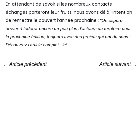
En attendant de savoir si les nombreux contacts
échangés porteront leur fruits, nous avons déjà l’intention
de remettre le couvert l’année prochaine :
“On espère
arriver à fédérer encore un peu plus d’acteurs du territoire pour
la prochaine édition, toujours avec des projets qui ont du sens.”
Découvrez l’article complet :
ici
.
←
Article précédent
Article suivant
→
78 Avenue Patrick Rosso, 83300 Draguignan
Horaires d’ouverture :
9h00 à 12h00 et 14h00 à 18h00 du
lundi au vendredi.